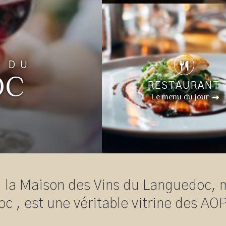
S DU
OC
RESTAURANT
Le menu du jour
, la Maison des Vins du Languedoc, 
c , est une véritable vitrine des A