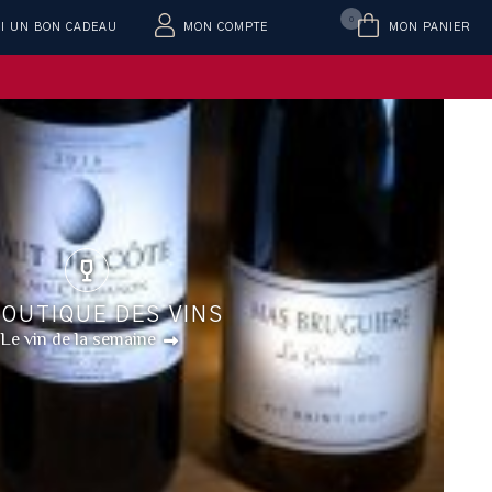
0
AI UN BON CADEAU
MON COMPTE
MON PANIER
BOUTIQUE DES VINS
Le vin de la semaine