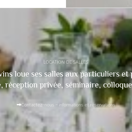
LOCATION DE SALLES
ins loue ses salles aux particuliers et 
 réception privée, séminaire, colloque,
Contactez-nous - informations et réservations