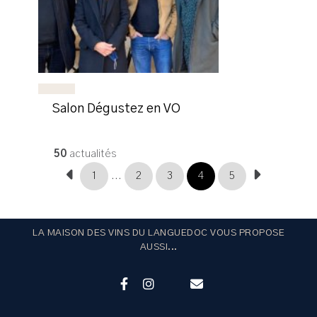
Salon Dégustez en VO
50
actualités
1
...
2
3
4
5
LA MAISON DES VINS DU LANGUEDOC VOUS PROPOSE
AUSSI...