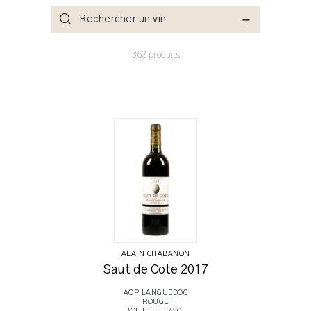
Rechercher un vin
362 produits
Appellation
Couleur
Millésime
Cépage
Label
ALAIN CHABANON
A savourer avec
Saut de Cote 2017
AOP LANGUEDOC
A quelle occasion
ROUGE