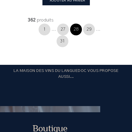
AJOUTER AU PANIER
362
produits
1
...
27
28
29
...
31
LA MAISON DES VINS DU LANGUEDOC VOUS PROPOSE
AUSSI...
Boutique